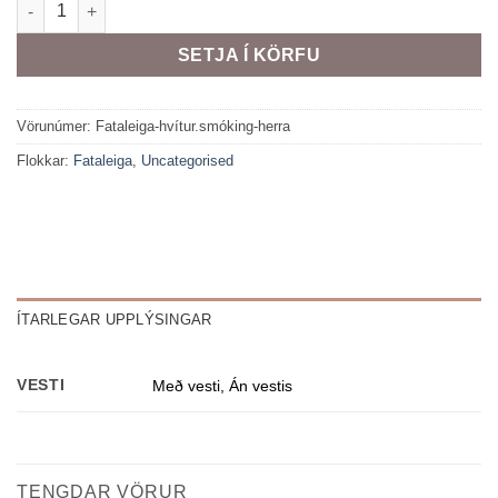
Hvítur smóking - Fataleiga quantity
SETJA Í KÖRFU
Vörunúmer:
Fataleiga-hvítur.smóking-herra
Flokkar:
Fataleiga
,
Uncategorised
ÍTARLEGAR UPPLÝSINGAR
VESTI
Með vesti, Án vestis
TENGDAR VÖRUR