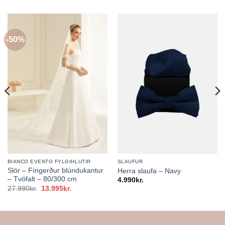
-50%
BIANCO EVENTO FYLGIHLUTIR
SLAUFUR
Slör – Fíngerður blúndukantur
Herra slaufa – Navy
– Tvöfalt – 80/300 cm
4.990
kr.
Original
Current
27.990
kr.
13.995
kr.
price
price
was:
is:
27.990kr..
13.995kr..