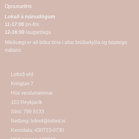
Opnunartími
Lokað á mánudögum
11-17:00
þri-fös
12-16:00
laugardaga
Mikilvægt er að bóka tíma í allar brúðarkjóla og fataleigu
mátanir.
Loforð ehf.
Kringlan 7
Hús verslunarinnar
103 Reykjavík
Sími:
789 8133
Netfang:
loford@loford.is
Kennitala: 430723-0730